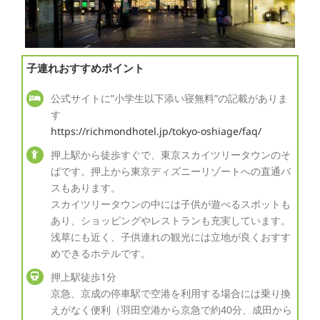
子連れおすすめポイント
公式サイトに”小学生以下添い寝無料”の記載がありま
す
https://richmondhotel.jp/tokyo-oshiage/faq/
押上駅から徒歩すぐで、東京スカイツリータウンのそ
ばです。押上から東京ディズニーリゾートへの直通バ
スもあります。
スカイツリータウンの中には子供が遊べるスポットも
あり、ショッピングやレストランも充実しています。
浅草にも近く、子供連れの観光には立地が良くおすす
めできるホテルです。
押上駅徒歩1分
京急、京成の停車駅で空港を利用する場合には乗り換
えがなく便利（羽田空港から京急で約40分、成田から