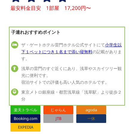
最安料金目安 1部屋 17,200円〜
子連れおすすめポイント
ザ・ゲートホテル雷門ホテル公式サイトにて
小学生以
下１ベットにつき１名まで添い寝無料
の記載がありま
す。
浅草の雷門のすぐ近くにあり、浅草やスカイツリー観
光に便利です。
宿泊サイトでの評価も高い人気のホテルです。
東京メトロ銀座線・都営浅草線「浅草駅」より徒歩２
分
楽天トラベル
じゃらん
agoda
Booking.com
JTB
一休
EXPEDIA