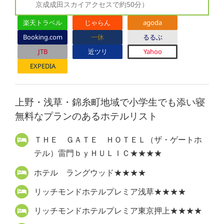
京成成田スカイアクセスで約50分）
楽天トラベル
じゃらん
agoda
Booking.com
一休
るるぶ
JTB
近ツリ
Yahoo
EXPEDIA
上野・浅草・錦糸町地域で小学生でも添い寝
無料なプランのあるホテルリスト
ＴＨＥ ＧＡＴＥ ＨＯＴＥＬ（ザ・ゲートホ
テル）雷門ｂｙＨＵＬＩＣ★★★★
ホテル ラングウッド★★★★
リッチモンドホテルプレミア浅草★★★★
リッチモンドホテルプレミア東京押上★★★★