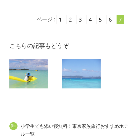
ページ :
1
2
3
4
5
6
7
こちらの記事もどうぞ
【沖縄】子
が
連れ家族旅
テ
行おすすめ
満
ホテル
小学生でも添い寝無料！東京家族旅行おすすめホテ
ル一覧