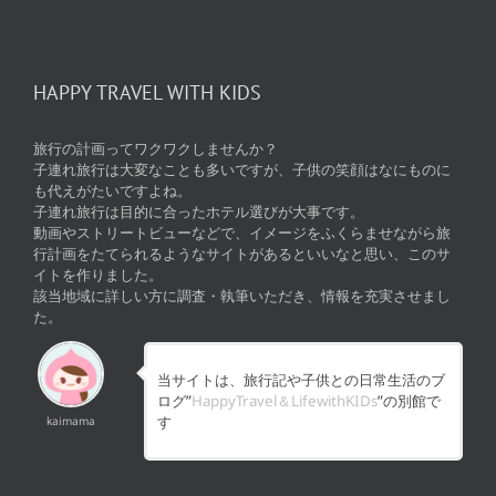
HAPPY TRAVEL WITH KIDS
旅行の計画ってワクワクしませんか？
子連れ旅行は大変なことも多いですが、子供の笑顔はなにものに
も代えがたいですよね。
子連れ旅行は目的に合ったホテル選びが大事です。
動画やストリートビューなどで、イメージをふくらませながら旅
行計画をたてられるようなサイトがあるといいなと思い、このサ
イトを作りました。
該当地域に詳しい方に調査・執筆いただき、情報を充実させまし
た。
当サイトは、旅行記や子供との日常生活のブ
ログ”
HappyTravel＆LifewithKIDs
”の別館で
す
kaimama